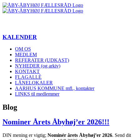
Skip
to
content
KALENDER
OM OS
MEDLEM
REFERATER (UDKAST)
NYHEDER (og arkiv)
KONTAKT
FLAGALLÈ
LÅNELOKALER
AARHUS KOMMUNE mfl., kontakter
LINKS til medlemmer
Blog
Nominer Årets Åbyhøj’er 2026!!!
DIN mening er vigtig;
Nominér årets Åbyhøj’er 2026
. Send dit