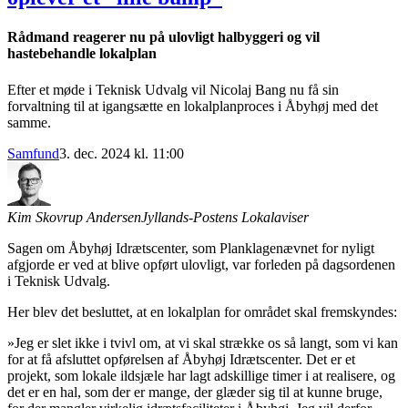
Rådmand reagerer nu på ulovligt halbyggeri og vil
hastebehandle lokalplan
Efter et møde i Teknisk Udvalg vil Nicolaj Bang nu få sin
forvaltning til at igangsætte en lokalplanproces i Åbyhøj med det
samme.
Samfund
3. dec. 2024 kl. 11:00
Kim Skovrup Andersen
Jyllands-Postens Lokalaviser
Sagen om Åbyhøj Idrætscenter, som Planklagenævnet for nyligt
afgjorde er ved at blive opført ulovligt, var forleden på dagsordenen
i Teknisk Udvalg.
Her blev det besluttet, at en lokalplan for området skal fremskyndes:
»Jeg er slet ikke i tvivl om, at vi skal strække os så langt, som vi kan
for at få afsluttet opførelsen af Åbyhøj Idrætscenter. Det er et
projekt, som lokale ildsjæle har lagt adskillige timer i at realisere, og
det er en hal, som der er mange, der glæder sig til at kunne bruge,