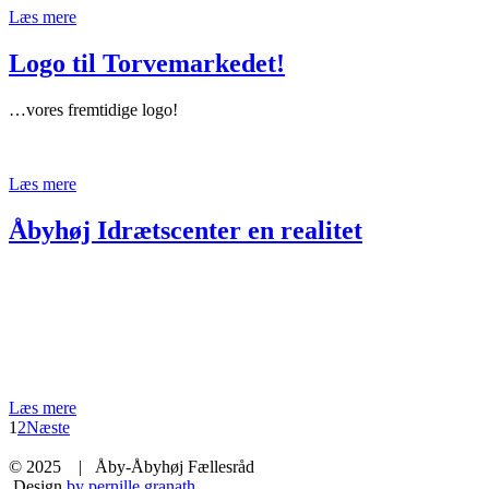
Læs mere
Logo til Torvemarkedet!
…vores fremtidige logo!
Læs mere
Åbyhøj Idrætscenter en realitet
Læs mere
1
2
Næste
© 2025 | Åby-Åbyhøj Fællesråd
Design
by pernille granath