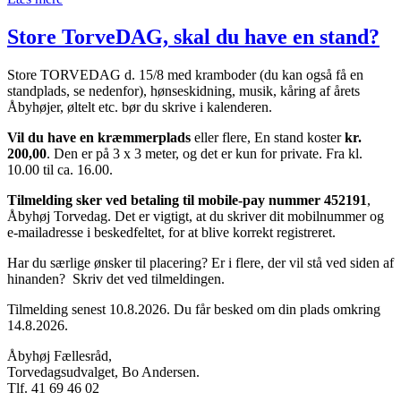
Store TorveDAG, skal du have en stand?
Store TORVEDAG d. 15/8 med kramboder (du kan også få en
standplads, se nedenfor), hønseskidning, musik, kåring af årets
Åbyhøjer, øltelt etc. bør du skrive i kalenderen.
Vil du have en kræmmerplads
eller flere, En stand koster
kr.
200,00
. Den er på 3 x 3 meter, og det er kun for private. Fra kl.
10.00 til ca. 16.00.
Tilmelding sker ved betaling til
mobile-pay
nummer 452191
,
Åbyhøj Torvedag. Det er vigtigt, at du skriver dit mobilnummer og
e-mailadresse i beskedfeltet, for at blive korrekt registreret.
Har du særlige ønsker til placering? Er i flere, der vil stå ved siden af
hinanden? Skriv det ved tilmeldingen.
Tilmelding senest 10.8.2026. Du får besked om din plads omkring
14.8.2026.
Åbyhøj Fællesråd,
Torvedagsudvalget, Bo Andersen.
Tlf. 41 69 46 02