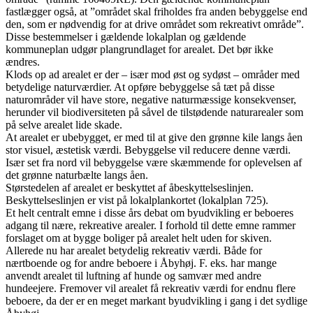
fastlægger også, at ”området skal friholdes fra anden bebyggelse end
den, som er nødvendig for at drive området som rekreativt område”.
Disse bestemmelser i gældende lokalplan og gældende
kommuneplan udgør plangrundlaget for arealet. Det bør ikke
ændres.
Klods op ad arealet er der – især mod øst og sydøst – områder med
betydelige naturværdier. At opføre bebyggelse så tæt på disse
naturområder vil have store, negative naturmæssige konsekvenser,
herunder vil biodiversiteten på såvel de tilstødende naturarealer som
på selve arealet lide skade.
At arealet er ubebygget, er med til at give den grønne kile langs åen
stor visuel, æstetisk værdi. Bebyggelse vil reducere denne værdi.
Især set fra nord vil bebyggelse være skæmmende for oplevelsen af
det grønne naturbælte langs åen.
Størstedelen af arealet er beskyttet af åbeskyttelseslinjen.
Beskyttelseslinjen er vist på lokalplankortet (lokalplan 725).
Et helt centralt emne i disse års debat om byudvikling er beboeres
adgang til nære, rekreative arealer. I forhold til dette emne rammer
forslaget om at bygge boliger på arealet helt uden for skiven.
Allerede nu har arealet betydelig rekreativ værdi. Både for
nærtboende og for andre beboere i Åbyhøj. F. eks. har mange
anvendt arealet til luftning af hunde og samvær med andre
hundeejere. Fremover vil arealet få rekreativ værdi for endnu flere
beboere, da der er en meget markant byudvikling i gang i det sydlige