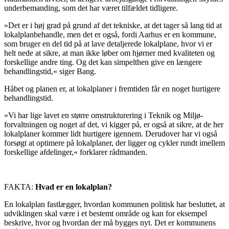
underbemanding, som det har været tilfældet tidligere.
»Det er i høj grad på grund af det tekniske, at det tager så lang tid at
lokalplanbehandle, men det er også, fordi Aarhus er en kommune,
som bruger en del tid på at lave detaljerede lokalplane, hvor vi er
helt nede at sikre, at man ikke løber om hjørner med kvaliteten og
forskellige andre ting. Og det kan simpelthen give en længere
behandlingstid,« siger Bang.
Håbet og planen er, at lokalplaner i fremtiden får en noget hurtigere
behandlingstid.
»Vi har lige lavet en større omstrukturering i Teknik og Miljø-
forvaltningen og noget af det, vi kigger på, er også at sikre, at de her
lokalplaner kommer lidt hurtigere igennem. Derudover har vi også
forsøgt at optimere på lokalplaner, der ligger og cykler rundt imellem
forskellige afdelinger,« forklarer rådmanden.
FAKTA:
Hvad er en lokalplan?
En lokalplan fastlægger, hvordan kommunen politisk har besluttet, at
udviklingen skal være i et bestemt område og kan for eksempel
beskrive, hvor og hvordan der må bygges nyt. Det er kommunens