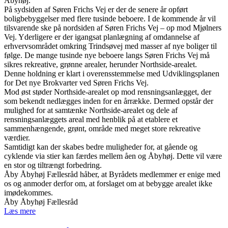
Åbyhøj.
På sydsiden af Søren Frichs Vej er der de senere år opført
boligbebyggelser med flere tusinde beboere. I de kommende år vil
tilsvarende ske på nordsiden af Søren Frichs Vej – op mod Mjølners
Vej. Yderligere er der igangsat planlægning af omdannelse af
erhvervsområdet omkring Trindsøvej med masser af nye boliger til
følge. De mange tusinde nye beboere langs Søren Frichs Vej må
sikres rekreative, grønne arealer, herunder Northside-arealet.
Denne holdning er klart i overensstemmelse med Udviklingsplanen
for Det nye Brokvarter ved Søren Frichs Vej.
Mod øst støder Northside-arealet op mod rensningsanlægget, der
som bekendt nedlægges inden for en årrække. Dermed opstår der
mulighed for at samtænke Northside-arealet og dele af
rensningsanlæggets areal med henblik på at etablere et
sammenhængende, grønt, område med meget store rekreative
værdier.
Samtidigt kan der skabes bedre muligheder for, at gående og
cyklende via stier kan færdes mellem åen og Åbyhøj. Dette vil være
en stor og tiltrængt forbedring.
Åby Åbyhøj Fællesråd håber, at Byrådets medlemmer er enige med
os og anmoder derfor om, at forslaget om at bebygge arealet ikke
imødekommes.
Åby Åbyhøj Fællesråd
Læs mere