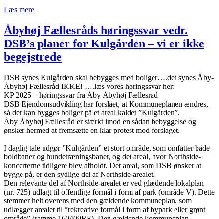
Læs mere
Åbyhøj Fællesråds høringssvar vedr.
DSB’s planer for Kulgården – vi er ikke
begejstrede
DSB synes Kulgården skal bebygges med boliger….det synes Åby-
Åbyhøj Fællesråd IKKE! ….læs vores høringssvar her:
KP 2025 – høringssvar fra Åby Åbyhøj Fællesråd
DSB Ejendomsudvikling har forslået, at Kommuneplanen ændres,
så der kan bygges boliger på et areal kaldet ”Kulgården”.
Åby Åbyhøj Fællesråd er stærkt imod en sådan bebyggelse og
ønsker hermed at fremsætte en klar protest mod forslaget.
I daglig tale udgør ”Kulgården” et stort område, som omfatter både
boldbaner og hundetræningsbaner, og det areal, hvor Northside-
koncerterne tidligere blev afholdt. Det areal, som DSB ønsker at
bygge på, er den sydlige del af Northside-arealet.
Den relevante del af Northside-arealet er ved glædende lokalplan
(nr. 725) udlagt til offentlige formål i form af park (område V). Dette
stemmer helt overens med den gældende kommuneplan, som
udlægger arealet til ”rekreative formål i form af bypark eller grønt
område” (ramme 160409RE). Den gældende kommuneplan