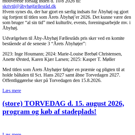
motiverede forslag inden d. 10/8 2026 til:
skrivtil@åbyhøjfællesråd.dk
Hvem synes du, der har gjort en særlig indsats for Åbyhøj og gjort
sig fortjent til titlen som Årets Åbyhøj’er 2026. Det kunne være den
som bruger “al sin tid” med kulturliv, events, foreningsarbejde mv. i
Åbyhøj.
Udvælgelsen til Åby-Åbyhøj Fællesråds pris sker ved en komite
bestående af de seneste 3 “Årets Åbyhøjer”:
2023: Inge Houmann; 2024: Marie-Louise Brebøl Christensen,
Anette Ørsted, Karen Kjær Larsen; 2025: Kasper T. Møller
Med titlen som Årets Åbyhøjer følger en præmie og pligten til at
holde båltalen til Sct. Hans 2027 samt åbne Torvedagen 2027.
Offentliggørelse sker på Torvedagen den 15.8.2026.
Læs mere
(store) TORVEDAG d. 15. august 2026,
program og køb af stadeplads!
Læs mere