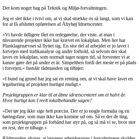
Det kom noget bag på Teknik og Miljø-forvaltningen.
Jeg er slet ikke i tvivl om, at vi skal strække os så langt, som vi kan
for at få afsluttet opførelsen af Åbyhøj Idrætscenter.
»Vi havde tidligere fået en redegørelse, der viste, at man i
tilsvarende projekter ikke har krævet en lokalplan. Men her har
Planklagenævnet så flyttet sig. En stor del af arbejdet er jo lavet i
forvejen med trafikanalyse og andre forhold, så selvom der skal
laves en lokalplan, som normalt tager nogen tid, så forventer vi at
kunne gøre det på under et år. Simpelthen fordi det meste er på plads
i forvejen,« fastslår rådmanden og tilføjer:
»I bund og grund har jeg sat en retning om, at vi skal have lavet en
legalisering af projektet hurtigst muligt.«
Projektgruppen er klar til at åbne idrætscenteret om et halvt år.
Hvor hurtigt kan I reelt lokalbehandle sagen?
»Det tør jeg ikke sige helt præcist. Der er jo nogle formalia og en
høringsfase, som man ikke kan komme ud om. Så er der de ting,
som projektgruppen på forhånd har styr på, og så må vi se, hvor stor
en rest, der er tilbage.«
Rådmanden afviser, at længere arbejdsgange i forvaltningen skyldes