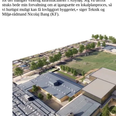
for der mangler virkelig idrætsfaciliteter i Åbyhøj. Jeg vil derfor
straks bede min forvaltning om at igangsætte en lokalplanproces, så
vi hurtigst muligt kan få lovliggjort byggeriet,« siger Teknik og
Miljø-rådmand Nicolaj Bang (KF).