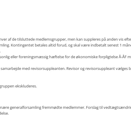
 hver af de tilsluttede medlemsgrupper, men kan suppleres på anden vis efte
ling. Kontingentet betales altid forud, og skal være indbetalt senest 1 mån
.
onlig eller foreningsmæssig hæftelse for de økonomiske forpligtelse Å-ÅF må
i samarbejde med revisorsuppleanten. Revisor og revisorsuppleant vælges begg
sgruppen ekskluderes.
rdinære generalforsamling fremmødte medlemmer. Forslag til vedtægtsændr
else.