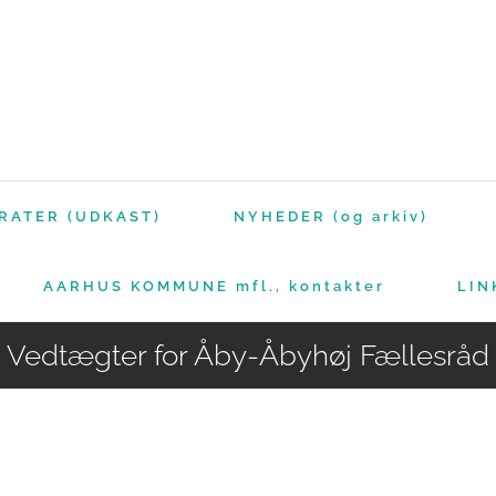
RATER (UDKAST)
NYHEDER (og arkiv)
AARHUS KOMMUNE mfl., kontakter
LIN
Vedtægter for Åby-Åbyhøj Fællesråd