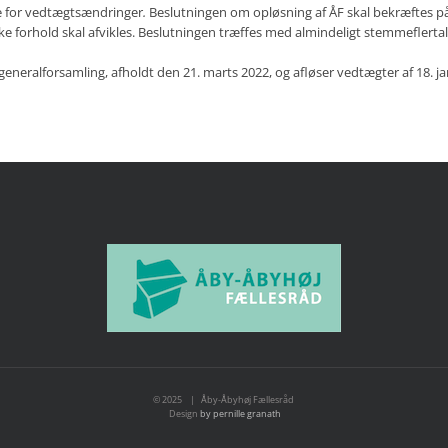
e for vedtægtsændringer
.
Beslutningen om opløsning af ÅF skal bekræftes p
e forhold skal afvikles. Beslutningen træffes med almindeligt stemmeflertal
neralforsamling, afholdt den 21. marts 2022, og afløser vedtægter af 18. ja
© 2025 | Åby-Åbyhøj Fællesråd
Design
by pernille granath