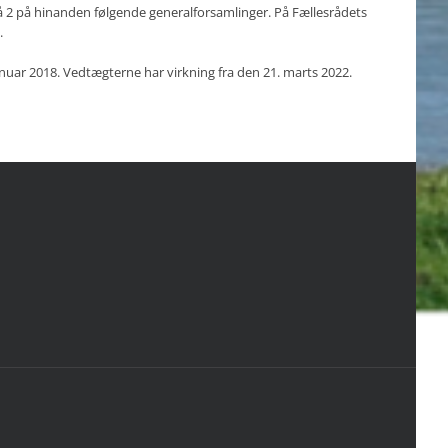
å 2 på hinanden følgende generalforsamlinger. På Fællesrådets
.
nuar 2018. Vedtægterne har virkning fra den 21. marts 2022.