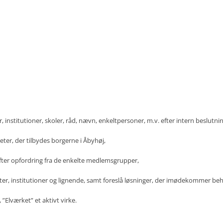
, institutioner, skoler, råd, nævn, enkeltpersoner, m.v. efter intern beslutni
ter, der tilbydes borgerne i Åbyhøj,
ter opfordring fra de enkelte medlemsgrupper,
er, institutioner og lignende, samt foreslå løsninger, der imødekommer be
 ”Elværket” et aktivt virke.