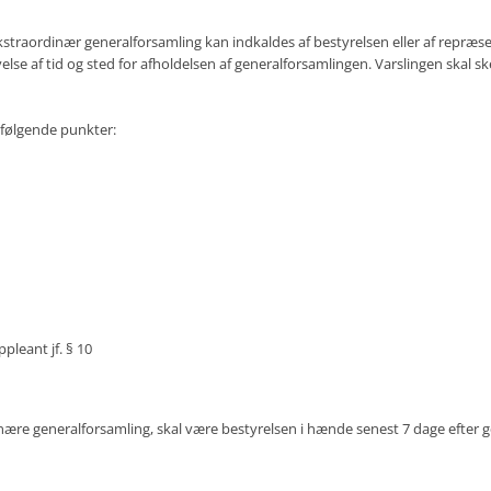
kstraordinær generalforsamling kan indkaldes af bestyrelsen eller af repr
se af tid og sted for afholdelsen af generalforsamlingen. Varslingen skal sk
 følgende punkter:
ppleant jf. § 10
re generalforsamling, skal være bestyrelsen i hænde senest 7 dage efter g