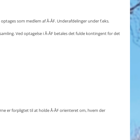
kan optages som medlem af Å-ÅF. Underafdelinger under f.eks
.
mling. Ved optagelse i Å-ÅF betales det fulde kontingent for det
er forpligtet til at holde Å-ÅF orienteret om, hvem der