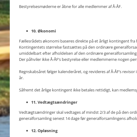
Bestyrelsesmøderne er åbne for alle medlemmer af Å-ÅF.
10. Økonomi
Fællesrådets økonomi baseres direkte på et årligt kontingent fra
Kontingentets størrelse fastsættes på den ordinære generalforsam
umiddelbart efter afholdelsen af den ordinære generalforsamling
Der påhviler ikke Å-ÅF’s bestyrelse eller medlemmerne nogen pers
Regnskabsåret følger kalenderåret, og revideres af Å-ÅF’s revisor 
år.
Såfremt det årlige kontingent ikke betales rettidigt, kan medlem
11. Vedtægtsændringer
Vedtægtsændringer skal vedtages af mindst 2/3 af de på den o
generalforsamling senest 14 dage før generalforsamlingens afhold
12. Opløsning