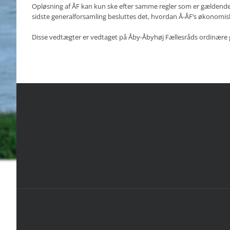
Opløsning af ÅF kan kun ske efter samme regler som er gældend
sidste generalforsamling besluttes det, hvordan Å-ÅF’s økonomisk
Disse vedtægter er vedtaget på Åby-Åbyhøj Fællesråds ordinære ge