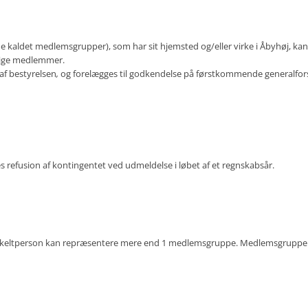
gende kaldet medlemsgrupper), som har sit hjemsted og/eller virke i Åbyhøj, 
dige medlemmer.
af bestyrelsen
,
og forelægges til godkendelse på førstkommende generalforsa
s refusion af kontingentet ved udmeldelse i løbet af et regnskabsår.
nkeltperson kan repræsentere mere end 1 medlemsgruppe. Medlemsgrupperne 