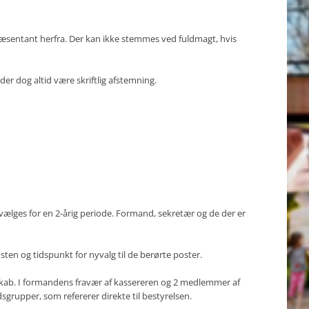
æsentant herfra. Der kan ikke stemmes ved fuldmagt, hvis
er dog altid være skriftlig afstemning.
ges for en 2-årig periode. Formand, sekretær og de der er
ten og tidspunkt for nyvalg til de berørte poster.
sskab. I formandens fravær af kassereren og 2 medlemmer af
sgrupper, som refererer direkte til bestyrelsen.