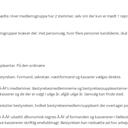
mmødte. Hver medlemsgruppe har 2 stemmer, selv om der kun er mødt 1 repr
msgrupper kræver det. Ved personvalg, hvor flere personer kandiderer, skal d
relsen
ppleanter. På den ordinære
styrelsen. Formand, sekretær, næstformand og kasserer vælges direkte.
Å-ÅF’s medlemmer. Bestyrelsesmedlemmerne og bestyrelsessuppleanterne væl
kasserer og de der er valgt i ulige år, afgår ulige år. Genvalg kan finde sted.
eslutter bestyrelsen, hvilket bestyrelsesmedlem/suppleant der overtager pos
er Å-ÅF udadtil. Økonomisk tegnes Å-ÅF af formanden og kassereren i fælle
 give kassereren skriftlig enefuldmagt. Bestyrelsen kan nedsætte ad-hoc arbejd