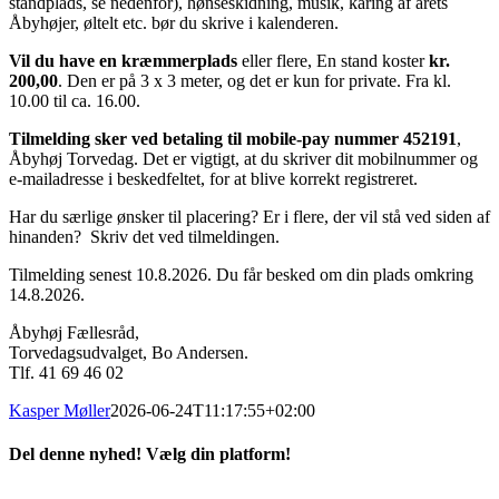
standplads, se nedenfor), hønseskidning, musik, kåring af årets
Åbyhøjer, øltelt etc. bør du skrive i kalenderen.
Vil du have en kræmmerplads
eller flere, En stand koster
kr.
200,00
. Den er på 3 x 3 meter, og det er kun for private. Fra kl.
10.00 til ca. 16.00.
Tilmelding sker ved betaling til
mobile-pay
nummer 452191
,
Åbyhøj Torvedag. Det er vigtigt, at du skriver dit mobilnummer og
e-mailadresse i beskedfeltet, for at blive korrekt registreret.
Har du særlige ønsker til placering? Er i flere, der vil stå ved siden af
hinanden? Skriv det ved tilmeldingen.
Tilmelding senest 10.8.2026. Du får besked om din plads omkring
14.8.2026.
Åbyhøj Fællesråd,
Torvedagsudvalget, Bo Andersen.
Tlf. 41 69 46 02
Kasper Møller
2026-06-24T11:17:55+02:00
Del denne nyhed! Vælg din platform!
Facebook
LinkedIn
E-