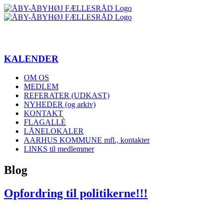
Skip
to
content
KALENDER
OM OS
MEDLEM
REFERATER (UDKAST)
NYHEDER (og arkiv)
KONTAKT
FLAGALLÈ
LÅNELOKALER
AARHUS KOMMUNE mfl., kontakter
LINKS til medlemmer
Blog
Opfordring til politikerne!!!