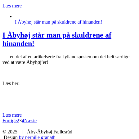
Læs mere
I Åbyhøj står man på skuldrene af hinanden!
I Åbyhøj står man på skuldrene af
hinanden!
…..en del af en artikelserie fra Jyllandsposten om det helt særlige
ved at være Åbyhøj’er!
Læs her:
Læs mere
Forrige
2
3
4
Næste
© 2025 | Åby-Åbyhøj Fællesråd
Design
by pernille granath