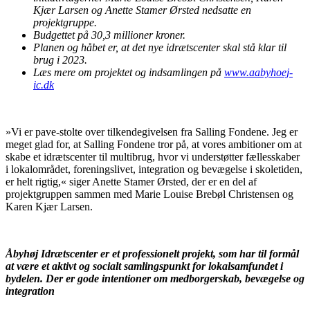
Kjær Larsen og Anette Stamer Ørsted nedsatte en
projektgruppe.
Budgettet på 30,3 millioner kroner.
Planen og håbet er, at det nye idrætscenter skal stå klar til
brug i 2023.
Læs mere om projektet og indsamlingen på
www.aabyhoej-
ic.dk
»Vi er pave-stolte over tilkendegivelsen fra Salling Fondene. Jeg er
meget glad for, at Salling Fondene tror på, at vores ambitioner om at
skabe et idrætscenter til multibrug, hvor vi understøtter fællesskaber
i lokalområdet, foreningslivet, integration og bevægelse i skoletiden,
er helt rigtig,« siger Anette Stamer Ørsted, der er en del af
projektgruppen sammen med Marie Louise Brebøl Christensen og
Karen Kjær Larsen.
Åbyhøj Idrætscenter er et professionelt projekt, som har til formål
at være et aktivt og socialt samlingspunkt for lokalsamfundet i
bydelen. Der er gode intentioner om medborgerskab, bevægelse og
integration