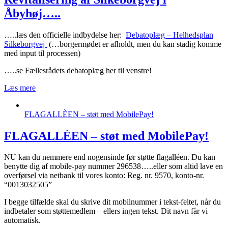
Åbyhøj…..
…..læs den officielle indbydelse her:
Debatoplæg – Helhedsplan
Silkeborgvej
(…borgermødet er afholdt, men du kan stadig komme
med input til processen)
…..se Fællesrådets debatoplæg her til venstre!
Læs mere
FLAGALLÈEN – støt med MobilePay!
FLAGALLÈEN – støt med MobilePay!
NU kan du nemmere end nogensinde før støtte flagalléen. Du kan
benytte dig af mobile-pay nummer 296538…..eller som altid lave en
overførsel via netbank til vores konto: Reg. nr. 9570, konto-nr.
“0013032505”
I begge tilfælde skal du skrive dit mobilnummer i tekst-feltet, når du
indbetaler som støttemedlem – ellers ingen tekst. Dit navn får vi
automatisk.