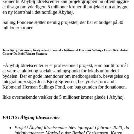
kroner til Åbyhøj Idrætscenter kan projektgruppen nu offentliggøre
et tilsagn om yderligere 5 millioner kroner til projektet om at bygge
en ny idrætshal i det nordlige Åbyhøj.
Salling Fondene støtter nemlig projektet, der har et budget på 30
millioner kroner.
Jens Bjerg Sørensen, bestyrelsesformand i Købmand Herman Sallings Fond. Arkivfoto:
Casper Dalhoff/Ritzau Scanpix
»Åbyhøj Idrætscenter er et professionelt projekt, som har til formål
at være et aktivt og socialt samlingspunkt for lokalsamfundet i
bydelen. Der er gode intentioner om medborgerskab, bevægelse og
integration,« siger Jens Bjerg Sørensen, bestyrelsesformand i
Købmand Herman Sallings Fond, om baggrunden for donationen.
Ikke overraskende vækker de 5 millioner kroner glæde i Åbyhøj.
FACTS: Åbyhøj Idrætscenter
Projekt Åbyhøj Idrætscenter blev igangsat i februar 2020, da
initiativtagerne: Marie-Louise Brebøl Christensen, Karen