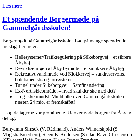
Læs mere
Et spændende Borgermøde på
Gammelgårdsskolen!
Borgermødt på Gammelgårdsskolen bød på mange spændende
indslag, herunder:
Hellesystemer/Trafikregulering på Silkeborgvej – et sikrere
Åbyhøj
Revitaliseringen af Åby bymidte – et smukkere Åbyhøj
Rekreativt vandmråde ved Klokkervej – vandreservoirs,
boldbaner, sti- og brosystemer
Tunnel under Silkeborgvej – Samfinansiering
Ex-Northsideområdet – hvad skal der ske med det?
…og ikke mindst: Multihallen ved Gammelgårdsskolen –
næsten 24 mio. er fremskaffet!
…og deltagerne var prominente. Udover gode borgere fra Åbyhøj
deltog:
Bunyamin Simsek (V, Rådmand), Anders Winnerskjold (S,
Magistratsmedlem), Steen B. Andersen (S), Jan Ravn Christensen